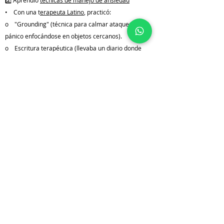
2️⃣ Aprendió
técnicas de manejo de ansiedad
• Con una t
erapeuta Latino
, practicó:
o "Grounding" (técnica para calmar ataques de
pánico enfocándose en objetos cercanos).
o Escritura terapéutica (llevaba un diario donde
plasmaba sus temores y también sus pequeños
logros diarios).
3️⃣ Creó un plan de contingencia familiar
• Con
ayuda legal
, preparó:
o Poder notarial para que su hermana (con
residencia) pudiera cuidar a sus hijos si era
deportada.
o Carpeta digital con copias de actas de nacimiento,
registros médicos y contactos clave.
4️⃣ Convirtió su dolor en propósito
• Hoy, María es voluntaria en el mismo grupo que la
ayudó, acompañando a otras mujeres.
• Logró ajustar su estatus gracias a una VAWA (Ley
de Violencia contra la Mujer), pues su exesposo en