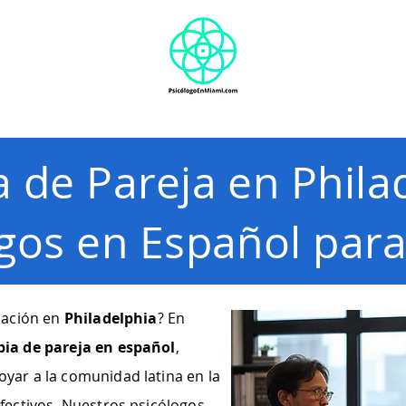
S
Terapia individual
Terapia de parejas
Blog
Sobre 
a de Pareja en Phila
gos en Español para
lación en
Philadelphia
? En
pia de pareja en español
,
yar a la comunidad latina en la
fectivos. Nuestros psicólogos