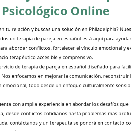
Psicológico Online
en tu relación y buscas una solución en Philadelphia? Nue
zados en
terapia de pareja en español
está aquí para ayudar
ra abordar conflictos, fortalecer el vínculo emocional y ev
acio terapéutico accesible y comprensivo.
rvicio de terapia de pareja en español diseñado para facil
n. Nos enfocamos en mejorar la comunicación, reconstruir 
ón emocional, todo desde un enfoque culturalmente sensib
enta con amplia experiencia en abordar los desafíos que
eja, desde conflictos cotidianos hasta problemas más prof
uda, contáctanos y un terapeuta se pondrá en contacto co