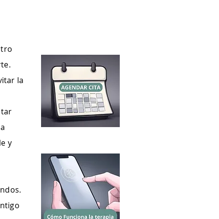
stro
te.
itar la
itar
la
le y
undos.
ntigo