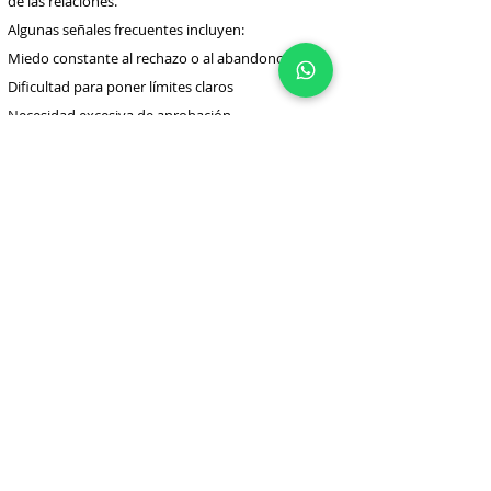
de las relaciones.
Algunas señales frecuentes incluyen:
Miedo constante al rechazo o al abandono
Dificultad para poner límites claros
Necesidad excesiva de aprobación
Culpa cuando priorizas tu bienestar
Relaciones donde das mucho más de lo que recibes
Autocrítica intensa y perfeccionismo
Sensación recurrente de no ser suficiente
Ansiedad ante la posibilidad de decepcionar a otros
Evitar conflictos por temor a perder afecto
Cuando estas señales se repiten en distintos
ámbitos —pareja, familia, trabajo— pueden estar
indicando un problema más profundo de
autovaloración.
Muchas personas que experimentan estos
patrones también presentan dificultades en
vínculos afectivos, lo que suele estar relacionado