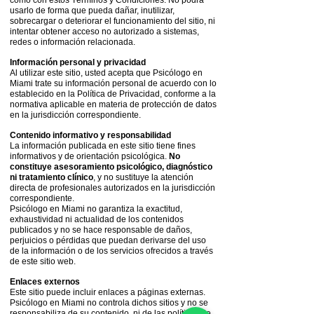
como con estos Términos y Condiciones. No podrá
usarlo de forma que pueda dañar, inutilizar,
sobrecargar o deteriorar el funcionamiento del sitio, ni
intentar obtener acceso no autorizado a sistemas,
redes o información relacionada.
Información personal y privacidad
Al utilizar este sitio, usted acepta que Psicólogo en
Miami trate su información personal de acuerdo con lo
establecido en la Política de Privacidad, conforme a la
normativa aplicable en materia de protección de datos
en la jurisdicción correspondiente.
Contenido informativo y responsabilidad
La información publicada en este sitio tiene fines
informativos y de orientación psicológica.
No
constituye asesoramiento psicológico, diagnóstico
ni tratamiento clínico
, y no sustituye la atención
directa de profesionales autorizados en la jurisdicción
correspondiente.
Psicólogo en Miami no garantiza la exactitud,
exhaustividad ni actualidad de los contenidos
publicados y no se hace responsable de daños,
perjuicios o pérdidas que puedan derivarse del uso
de la información o de los servicios ofrecidos a través
de este sitio web.
Enlaces externos
Este sitio puede incluir enlaces a páginas externas.
Psicólogo en Miami no controla dichos sitios y no se
responsabiliza de su contenido, ni de las
políticas de