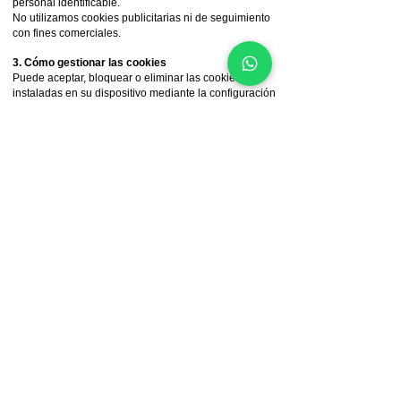
personal identificable.
No utilizamos cookies publicitarias ni de seguimiento
con fines comerciales.
3. Cómo gestionar las cookies
Puede aceptar, bloquear o eliminar las cookies
instaladas en su dispositivo mediante la configuración
de su navegador. A continuación, encontrará enlaces
de ayuda para los principales navegadores:
Google Chrome
Mozilla Firefox
Safari
Microsoft Edge
La desactivación de cookies técnicas puede afectar el
correcto funcionamiento del Sitio Web.
4. Cambios en la Política de Cookies
PsicologoEnMiami.com se reserva el derecho de
modificar esta Política de Cookies para adaptarla a
cambios legales o técnicos, o a la implementación de
nuevas herramientas de análisis. Las modificaciones
entrarán en vigor a partir de su publicación en esta
página. Se recomienda revisarla periódicamente.
Sobre nosotros
Términos y condiciones