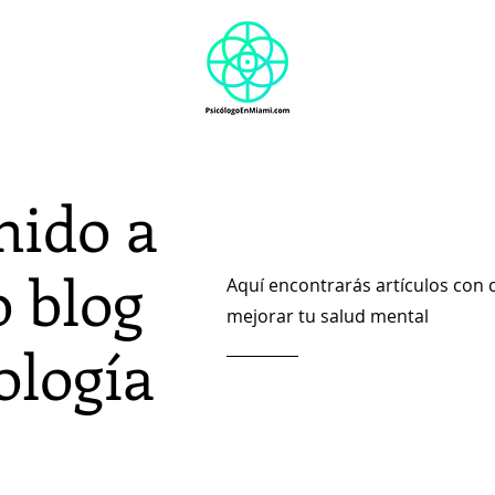
S
Terapia individual
Terapia de parejas
Blog
Sobre 
nido a
o blog
Aquí encontrarás artículos con c
mejorar tu salud mental
ología