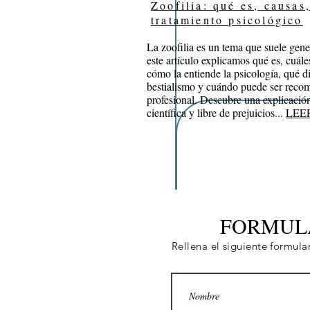
Zoofilia: qué es, causas
tratamiento psicológico
La zoofilia es un tema que suele gen
este artículo explicamos qué es, cuále
cómo la entiende la psicología, qué di
bestialismo y cuándo puede ser reco
profesional. Descubre una explicación
científica y libre de prejuicios...
LEE
FORMUL
Rellena el siguiente formul