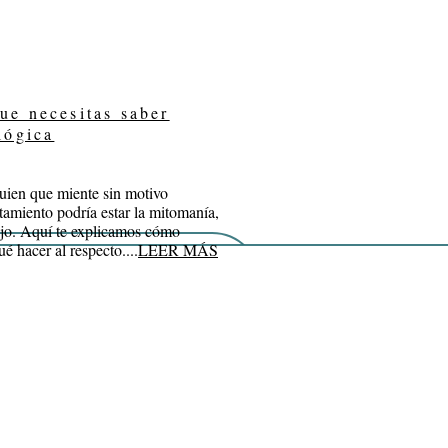
ue necesitas saber
lógica
uien que miente sin motivo
amiento podría estar la mitomanía,
ejo. Aquí te explicamos cómo
ué hacer al respecto....
LEER MÁS