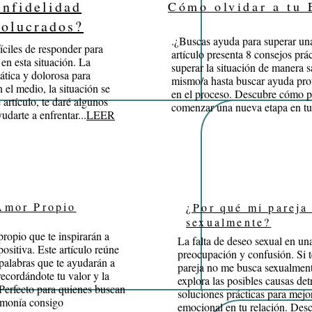
infidelidad
Cómo olvidar a tu 
volucrados?
.¿Buscas ayuda para superar una
íciles de responder para
artículo presenta 8 consejos prá
en esta situación. La
superar la situación de manera s
ática y dolorosa para
mismo/a hasta buscar ayuda prof
 el medio, la situación se
en el proceso. Descubre cómo p
artículo, te daré algunos
comenzar una nueva etapa en tu 
darte a enfrentar...
LEER
Amor Propio
¿Por qué mi pareja
sexualmente?
propio que te inspirarán a
La falta de deseo sexual en un
positiva. Este artículo reúne
preocupación y confusión. Si 
 palabras que te ayudarán a
pareja no me busca sexualmente
recordándote tu valor y la
explora las posibles causas det
 Perfecto para quienes buscan
soluciones prácticas para mejo
armonía consigo
emocional en tu relación. Des