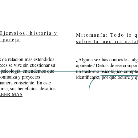
jemplos, historia y
Mitomanía: Todo lo q
 pareja
sobre la mentira pato
 de relación más extendidos
¿Alguna vez has conocido a alg
ces se vive sin cuestionar su
aparente? Detrás de ese comport
a psicología, entendemos que
un trastorno psicológico compl
onfianza y proyectos
identificarlo, por qué ocurre y q
manera consciente. En este
mia, sus beneficios, desafíos
LEER MÁS