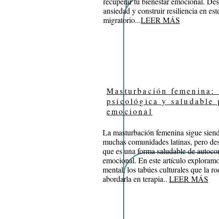
recuperar tu bienestar emocional. De
ansiedad y construir resiliencia en este
migratorio.
..
LEER MÁS
Masturbación femenina:
psicológica y saludable 
emocional
La masturbación femenina sigue siend
muchas comunidades latinas, pero de
que es una forma saludable de autoc
emocional. En este artículo exploramo
mental, los tabúes culturales que la r
abordarla en terapia..
LEER MÁS