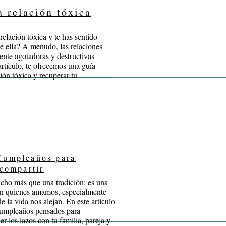
a relación tóxica
elación tóxica y te has sentido
de ella? A menudo, las relaciones
nte agotadoras y destructivas
artículo, te ofrecemos una guía
ión tóxica y recuperar tu
Cumpleaños para
 compartir
cho más que una tradición: es una
on quienes amamos, especialmente
e la vida nos alejan. En este artículo
cumpleaños pensados para
er los lazos con tu familia, pareja y