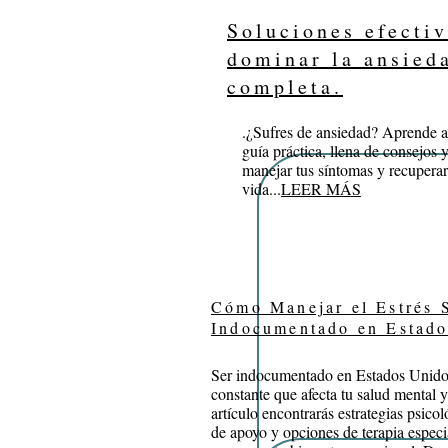
Soluciones efectiv
dominar la ansied
completa.
.
¿Sufres de ansiedad? Aprende a 
guía práctica, llena de consejos 
manejar tus síntomas y recuperar 
vida.
..
LEER MÁS
Cómo Manejar el Estrés 
Indocumentado en Estado
Ser indocumentado en Estados Unidos
constante que afecta tu salud mental y
artículo encontrarás estrategias psic
de apoyo y opciones de terapia especi