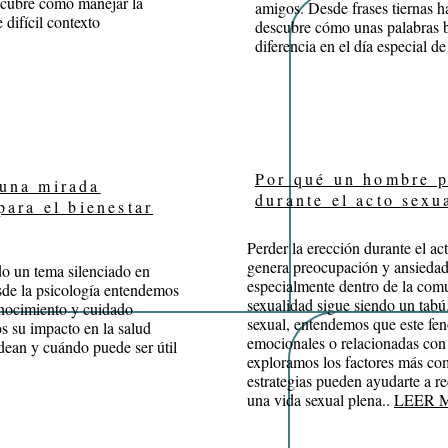
scubre cómo manejar la
amigos. Desde frases tiernas h
 difícil contexto
descubre cómo unas palabras b
diferencia en el día especial d
Por qué un hombre p
 una mirada
durante el acto sexu
para el bienestar
Perder la erección durante el ac
genera preocupación y ansieda
o un tema silenciado en
especialmente dentro de la comu
sde la psicología entendemos
sexualidad sigue siendo un tabú.
onocimiento y cuidado
sexual, entendemos que este fen
s su impacto en la salud
emocionales o relacionadas con e
odean y cuándo puede ser útil
exploramos los factores más co
estrategias pueden ayudarte a re
una vida sexual plena..
LEER 