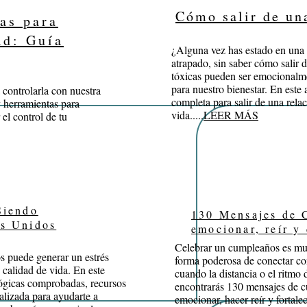
Cómo salir de un
as para
ad: Guía
¿Alguna vez has estado en una r
atrapado, sin saber cómo salir 
tóxicas pueden ser emocionalme
para nuestro bienestar. En este 
controlarla con nuestra
completa para salir de una relac
y herramientas para
vida.....
LEER MÁS
el control de tu
Siendo
130 Mensajes de 
s Unidos
emocionar, reír y
Celebrar un cumpleaños es mu
 puede generar un estrés
forma poderosa de conectar c
 calidad de vida. En este
cuando la distancia o el ritmo d
ológicas comprobadas, recursos
encontrarás 130 mensajes de 
alizada para ayudarte a
emocionar, hacer reír y fortalec