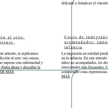
delicado y fortalecer el vínculo 
Casos de inmigrant
ión al sexo:
acompañados: impa
amiento
infancia
te artículo, te explicamos
La migración en soledad puede
icción al sexo: sus causas,
en la infancia. En este artícu
mo superar esta enfermedad y
niños no acompañados, los desa
.
¡Entra ahora y descubre la
emocionales más frecuentes. C
.LEER MÁS
comprender estas experiencias y
MÁS