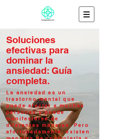
Soluciones
efectivas para
dominar la
ansiedad: Guía
completa.
La ansiedad es un
trastorno mental que
puede afectar a muchas
personas y puede
manifestarse de
diferentes maneras. Pero
afortunadamente, existen
maneras de controlarla y