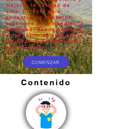
mejorar la calidad de
vida. En esta guía
encontrarás consejos
prácticos para manejar la
ansiedad, desde cambios
en el estilo de vida hasta
técnicas de relajación y
psicoterapia.
COMENZAR
Contenido