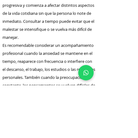
progresiva y comienza a afectar distintos aspectos
de la vida cotidiana sin que la persona lo note de
inmediato. Consultar a tiempo puede evitar que el
malestar se intensifique o se vuelva más difícil de
manejar.
Es recomendable considerar un acompañamiento
profesional cuando la ansiedad se mantiene en el
tiempo, reaparece con frecuencia o interfiere con
el descanso, el trabajo, los estudios o las relaciones
personales. También cuando la preocupación es
constante, los pensamientos se vuelven difíciles de
controlar o aparecen síntomas físicos que generan
temor o incomodidad.
La terapia psicológica puede ser especialmente útil
si sentís que:
la ansiedad condiciona decisiones o genera
evitación de situaciones habituales