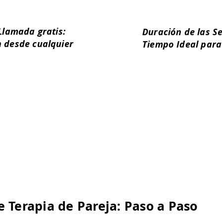
Llamada gratis:
Duración de las Se
 desde cualquier
Tiempo Ideal para
Las sesiones de tera
a recibir más
aproximadamente una
perto en terapia de
usual es de una cita
llamada gratuita
con la problemática 
o de consulta. De
la primera sesión indi
 en qué consiste la
para cumplir con los 
ueden resolver
e Terapia de Pareja: Paso a Paso