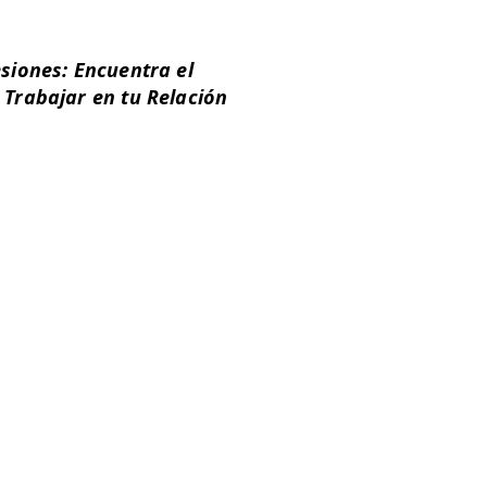
siones: Encuentra el
 Trabajar en tu Relación
pia de parejas duran
 hora. La frecuencia
 por semana. De acuerdo
que detecte el terapeuta en
cará la frecuencia ideal
objetivos del tratamiento.