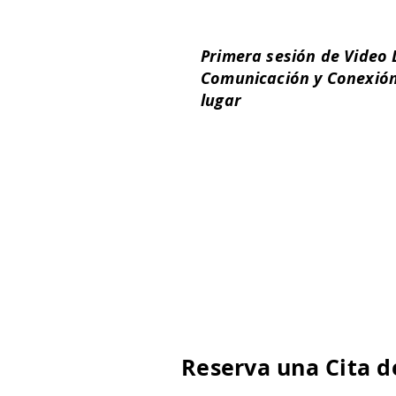
Primera sesión de Video 
Comunicación y Conexión
lugar
Puedes solicitar una cita par
información. Un psicólogo ex
pareja te brindará una video
para que le cuentes el motiv
esta manera podrá explicarte
terapia de parejas y cómo p
juntos el problema.
Reserva una Cita d