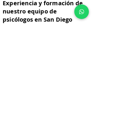
Experiencia y formación de
nuestro equipo de
psicólogos en San Diego
Si estás buscando un psicólogo en San Diego, es
esencial elegir a un profesional con la formación y
experiencia adecuadas.
Nuestro equipo cuenta con años de trayectoria
ayudando a personas con diversas dificultades
emocionales y psicológicas. Además, nos
mantenemos en constante actualización sobre los
últimos avances en el campo de la psicología para
ofrecer tratamientos basados en evidencia y
garantizar los mejores resultados.
Atención personalizada
En nuestra clínica online, trabajamos con
metodologías respaldadas por estudios científicos.
Creemos en la importancia de aplicar técnicas
probadas y efectivas para garantizar el éxito del